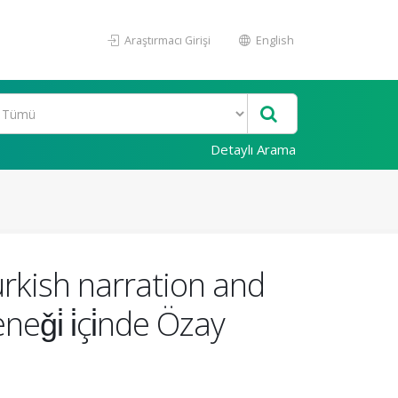
Araştırmacı Girişi
English
Detaylı Arama
rkish narration and
eǧi̇ i̇çi̇nde Özay