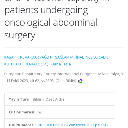
patients undergoing
oncological abdominal
surgery
KASAP F. R.
,
VARDAR YAĞLI N.
,
SAĞLAM M.
,
İNAL İNCE D.
,
ÇALIK
KÜTÜKCÜ E.
,
KARAKOÇ D.
,
...Daha Fazla
European Respiratory Society International Congress, Milan, İtalya, 9
- 13 Eylül 2023, cilt.62, ss.3393, (Özet Bildiri)
Yayın Türü:
Bildiri / Özet Bildiri
Cilt numarası:
62
Doi Numarası:
10.1183/13993003.congress-2023.pa3393