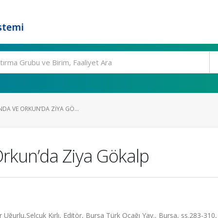
stemi
INDA VE ORKUN’DA ZIYA GÖ...
 Orkun’da Ziya Gökalp
 Uğurlu,Selçuk Kırlı, Editör, Bursa Türk Ocağı Yay., Bursa, ss.283-310