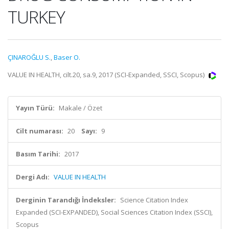
TURKEY
ÇINAROĞLU S.
,
Baser O.
VALUE IN HEALTH, cilt.20, sa.9, 2017 (SCI-Expanded, SSCI, Scopus)
Yayın Türü:
Makale / Özet
Cilt numarası:
20
Sayı:
9
Basım Tarihi:
2017
Dergi Adı:
VALUE IN HEALTH
Derginin Tarandığı İndeksler:
Science Citation Index
Expanded (SCI-EXPANDED), Social Sciences Citation Index (SSCI),
Scopus