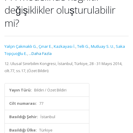
değişiklikler oluşturulabilir
mi?
Yalçın Çakmaklı G.
,
Çınar E.
,
Kazkayası İ.
,
Telli G.
,
Mutluay S. U.
,
Saka
Topçuoğlu E.
,
...Daha Fazla
12. Ulusal Sinirbilim Kongresi, İstanbul, Türkiye, 28 - 31 Mayıs 2014,
cilt.77, ss.17, (Özet Bildiri)
Yayın Türü:
Bildiri / Özet Bildiri
Cilt numarası:
77
Basıldığı Şehir:
İstanbul
Basıldığı Ülke:
Türkiye