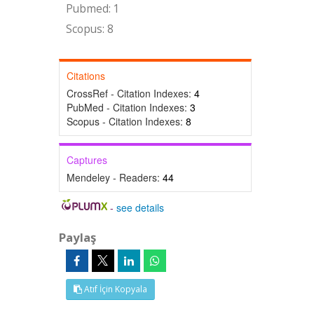
Pubmed: 1
Scopus: 8
Citations
CrossRef - Citation Indexes:
4
PubMed - Citation Indexes:
3
Scopus - Citation Indexes:
8
Captures
Mendeley - Readers:
44
-
see details
Paylaş
Atıf İçin Kopyala