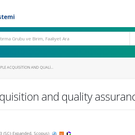
stemi
PLE ACQUISITION AND QUALI...
uisition and quality assuranc
3 (SCI-Expanded, Scopus)