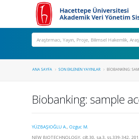
Hacettepe Üniversitesi
Akademik Veri Yönetim Si
Ara
ANA SAYFA
SON EKLENEN YAYINLAR
BIOBANKING: SAM
Biobanking: sample acq
YÜZBAŞIOĞLU A.
,
Ozguc M.
NEW BIOTECHNOLOGY, cilt.30, sa.3, ss.339-342, 201