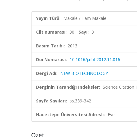
Yayın Türü:
Makale / Tam Makale
Cilt numarası:
30
Sayı:
3
Basım Tarihi:
2013
Doi Numarası:
10.1016/j.nbt.2012.11.016
Dergi Adı:
NEW BIOTECHNOLOGY
Derginin Tarandığı İndeksler:
Science Citation
Sayfa Sayıları:
ss.339-342
Hacettepe Üniversitesi Adresli:
Evet
Özet