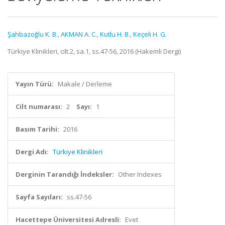
Şahbazoğlu K. B.
,
AKMAN A. C.
,
Kutlu H. B.
,
Keçeli H. G.
Türkiye Klinikleri, cilt.2, sa.1, ss.47-56, 2016 (Hakemli Dergi)
Yayın Türü:
Makale / Derleme
Cilt numarası:
2
Sayı:
1
Basım Tarihi:
2016
Dergi Adı:
Türkiye Klinikleri
Derginin Tarandığı İndeksler:
Other Indexes
Sayfa Sayıları:
ss.47-56
Hacettepe Üniversitesi Adresli:
Evet