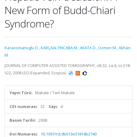
New Form of Budd-Chiari
Syndrome?
Karaosmanoglu D.
,
KARÇAALTINCABA M.
,
AKATA D.
,
Ozmen M.
,
Akhan
M.
JOURNAL OF COMPUTER ASSISTED TOMOGRAPHY, cilt.32, sa.4, ss.518-
522, 2008 (SCI-Expanded, Scopus)
Yayın Türü:
Makale / Tam Makale
Cilt numarası:
32
Sayı:
4
Basım Tarihi:
2008
Doi Numarası:
10.1097/rct.0b013e31814b2740