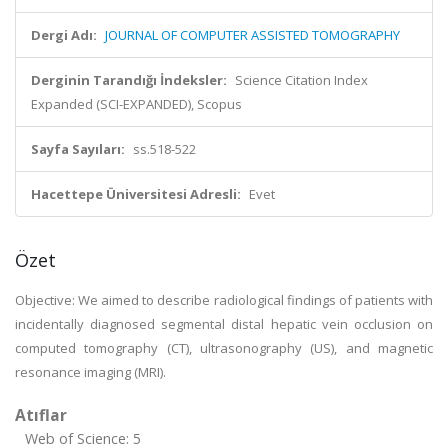
Dergi Adı:
JOURNAL OF COMPUTER ASSISTED TOMOGRAPHY
Derginin Tarandığı İndeksler:
Science Citation Index
Expanded (SCI-EXPANDED), Scopus
Sayfa Sayıları:
ss.518-522
Hacettepe Üniversitesi Adresli:
Evet
Özet
Objective: We aimed to describe radiological findings of patients with
incidentally diagnosed segmental distal hepatic vein occlusion on
computed tomography (CT), ultrasonography (US), and magnetic
resonance imaging (MRI).
Atıflar
Web of Science: 5