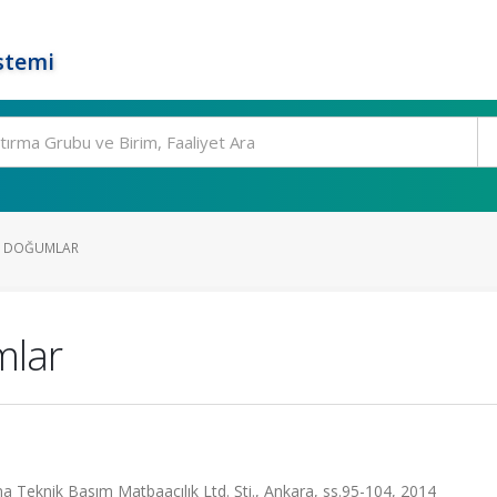
stemi
Ü DOĞUMLAR
mlar
ma Teknik Basım Matbaacılık Ltd. Şti., Ankara, ss.95-104, 2014