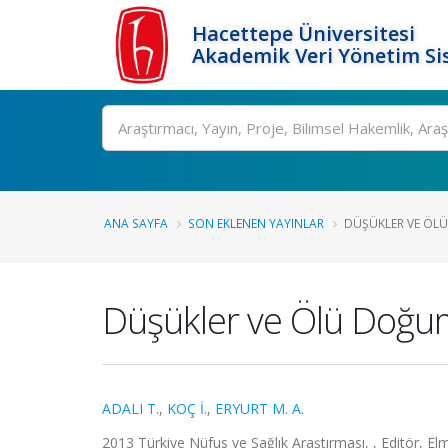
Hacettepe Üniversitesi
Akademik Veri Yönetim Si
Ara
ANA SAYFA
SON EKLENEN YAYINLAR
DÜŞÜKLER VE ÖL
Düşükler ve Ölü Doğu
ADALI T.
,
KOÇ İ.
,
ERYURT M. A.
2013 Türkiye Nüfus ve Sağlık Araştırması, , Editör, El