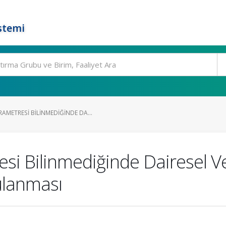
stemi
METRESI BILINMEDIĞINDE DA...
i Bilinmediğinde Dairesel V
gulanması