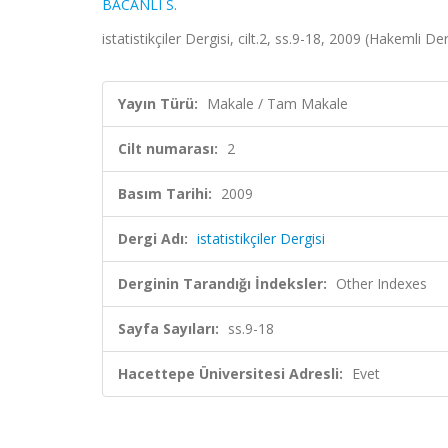
BACANLI S.
istatistikçiler Dergisi, cilt.2, ss.9-18, 2009 (Hakemli Der
Yayın Türü:
Makale / Tam Makale
Cilt numarası:
2
Basım Tarihi:
2009
Dergi Adı:
istatistikçiler Dergisi
Derginin Tarandığı İndeksler:
Other Indexes
Sayfa Sayıları:
ss.9-18
Hacettepe Üniversitesi Adresli:
Evet