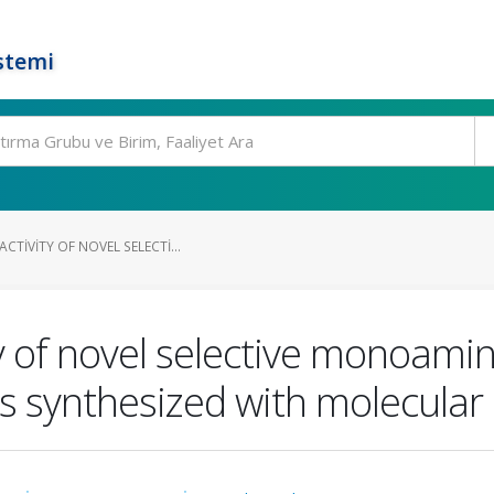
stemi
CTIVITY OF NOVEL SELECTI...
y of novel selective monoamin
es synthesized with molecula