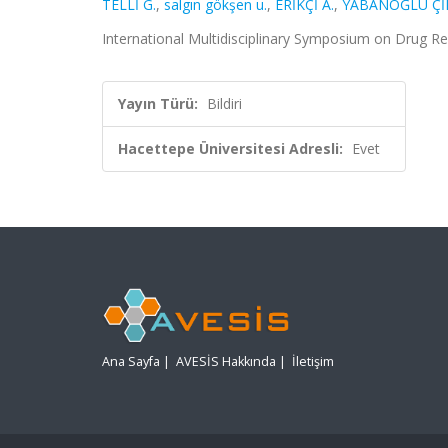
TELLİ G.
,
salgın gökşen u.
,
ERİKÇİ A.
,
YABANOĞLU ÇİF
International Multidisciplinary Symposium on Drug 
Yayın Türü:
Bildiri
Hacettepe Üniversitesi Adresli:
Evet
Ana Sayfa
|
AVESİS Hakkında
|
İletişim