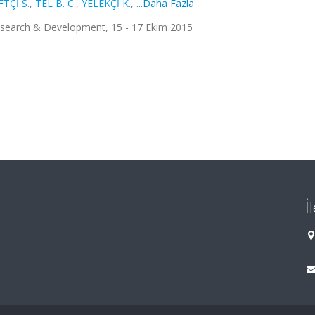
TÇİ S.
,
TEL B. C.
,
YELEKÇİ K.
,
...Daha Fazla
Research & Development, 15 - 17 Ekim 2015
İ