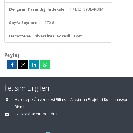
Derginin Tarandığı İndeksler:
TR DİZİN (ULAKBİM)
Sayfa Sayıları:
ss.170-8
Hacettepe Üniversitesi Adresli:
Evet
Paylaş
İletişim Bilgileri
Hacettepe Üniversitesi Bilimsel Araştırma Projeleri Koordinasyon
Birimi
avesis@hacettepe.edu.tr