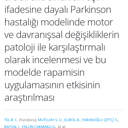
ifadesine dayalı Parkinson
hastalığı modelinde motor
ve davranışsal değişikliklerin
patoloji ile karşılaştırmalı
olarak incelenmesi ve bu
modelde rapamisin
uygulamasının etkisinin
araştırılması
TEL B. C.
(Yürütücü),
MUTLUAY S. U.
,
ELİBOL B.
,
YABANOĞLU ÇİFTÇİ S.
,
BAYSAL İ.
,
YALÇIN ÇAKMAKLI G.
, et al.