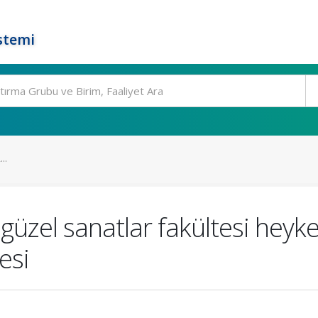
stemi
..
 güzel sanatlar fakültesi he
esi