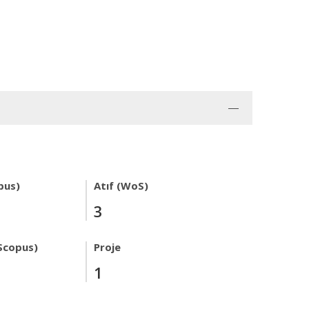
pus)
Atıf (WoS)
3
Scopus)
Proje
1