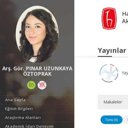
Ha
A
Yayınlar
Arş. Gör. PINAR UZUNKAYA
Yay
ÖZTOPRAK
Ana Sayfa
Makaleler
Eğitim Bilgileri
Araştırma Alanları
Tümü (6)
Akademik İdari Deneyim