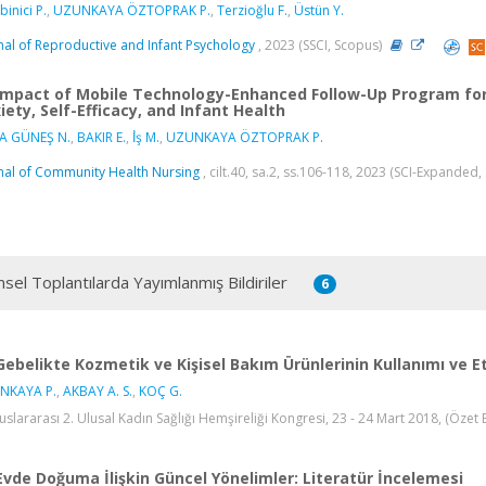
binici P.
,
UZUNKAYA ÖZTOPRAK P.
,
Terzioğlu F.
,
Üstün Y.
nal of Reproductive and Infant Psychology
, 2023 (SSCI, Scopus)
Impact of Mobile Technology-Enhanced Follow-Up Program for
iety, Self-Efficacy, and Infant Health
A GÜNEŞ N.
,
BAKIR E.
,
İ̇ş M.
,
UZUNKAYA ÖZTOPRAK P.
nal of Community Health Nursing
, cilt.40, sa.2, ss.106-118, 2023 (SCI-Expanded,
msel Toplantılarda Yayımlanmış Bildiriler
6
Gebelikte Kozmetik ve Kişisel Bakım Ürünlerinin Kullanımı ve Et
NKAYA P.
,
AKBAY A. S.
,
KOÇ G.
luslararası 2. Ulusal Kadın Sağlığı Hemşireliği Kongresi, 23 - 24 Mart 2018, (Özet B
Evde Doğuma İlişkin Güncel Yönelimler: Literatür İncelemesi