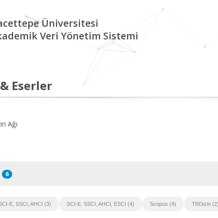
cettepe Üniversitesi
kademik Veri Yönetim Sistemi
 & Eserler
ın Ağı
6
SCI-E, SSCI, AHCI (3)
SCI-E, SSCI, AHCI, ESCI (4)
Scopus (4)
TRDizin (2