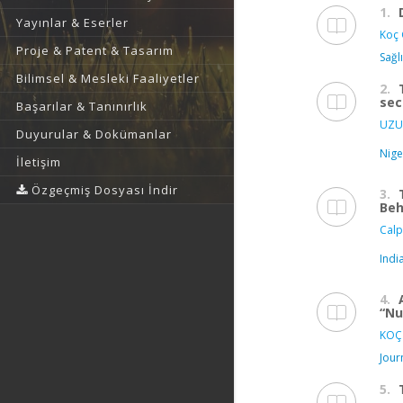
1.
Yayınlar & Eserler
Koç 
Proje & Patent & Tasarım
Sağl
Bilimsel & Mesleki Faaliyetler
2.
sec
Başarılar & Tanınırlık
UZU
Duyurular & Dokümanlar
Nige
İletişim
Özgeçmiş Dosyası İndir
3.
Beh
Calp
Indi
4.
“Nu
KOÇ
Jour
5.