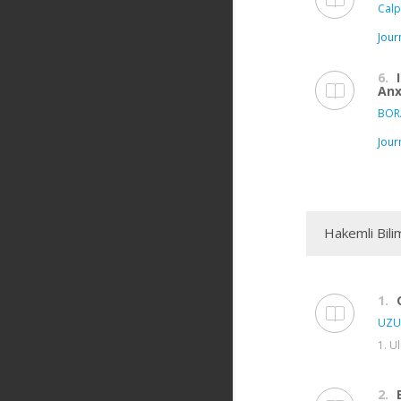
Calp
Jour
6.
Anx
BOR
Jour
Hakemli Bili
1.
UZU
1. U
2.