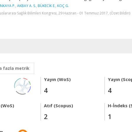
NKAYA P.
,
AKBAY A. S.
,
BÜKECİK E.
,
KOÇ G.
luslararası Sağlık Bilimleri Kongresi, 29 Haziran - 01 Temmuz 2017, (Özet Bildiri)
 fazla metrik
Yayın (WoS)
Yayın (Sco
4
4
 (WoS)
Atıf (Scopus)
H-İndeks (
2
1
im