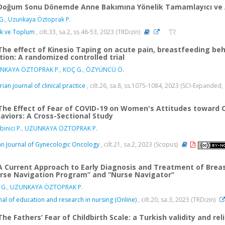
Doğum Sonu Dönemde Anne Bakımına Yönelik Tamamlayıcı ve Al
G.
,
Uzunkaya Öztoprak P.
ık ve Toplum
, cilt.33, sa.2, ss.46-53, 2023 (TRDizin)
The effect of Kinesio Taping on acute pain, breastfeeding be
tion: A randomized controlled trial
NKAYA ÖZTOPRAK P.
,
KOÇ G.
,
ÖZYÜNCÜ Ö.
rian journal of clinical practice
, cilt.26, sa.8, ss.1075-1084, 2023 (SCI-Expanded
The Effect of Fear of COVID-19 on Women's Attitudes toward C
aviors: A Cross-Sectional Study
binici P.
,
UZUNKAYA ÖZTOPRAK P.
an Journal of Gynecologic Oncology
, cilt.21, sa.2, 2023 (Scopus)
A Current Approach to Early Diagnosis and Treatment of Breas
rse Navigation Program” and “Nurse Navigator”
 G.
,
UZUNKAYA ÖZTOPRAK P.
nal of education and research in nursing (Online)
, cilt.20, sa.3, 2023 (TRDizin)
The Fathers’ Fear of Childbirth Scale: a Turkish validity and reli