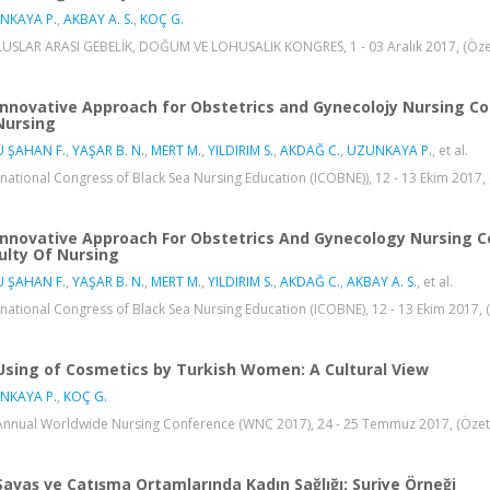
NKAYA P.
,
AKBAY A. S.
,
KOÇ G.
LUSLAR ARASI GEBELİK, DOĞUM VE LOHUSALIK KONGRES, 1 - 03 Aralık 2017, (Özet 
Innovative Approach for Obstetrics and Gynecolojy Nursing Co
Nursing
U ŞAHAN F.
,
YAŞAR B. N.
,
MERT M.
,
YILDIRIM S.
,
AKDAĞ C.
,
UZUNKAYA P.
, et al.
rnational Congress of Black Sea Nursing Education (ICOBNE)), 12 - 13 Ekim 2017, (
Innovative Approach For Obstetrics And Gynecology Nursing C
ulty Of Nursing
U ŞAHAN F.
,
YAŞAR B. N.
,
MERT M.
,
YILDIRIM S.
,
AKDAĞ C.
,
AKBAY A. S.
, et al.
rnational Congress of Black Sea Nursing Education (ICOBNE), 12 - 13 Ekim 2017, (Ö
Using of Cosmetics by Turkish Women: A Cultural View
NKAYA P.
,
KOÇ G.
Annual Worldwide Nursing Conference (WNC 2017), 24 - 25 Temmuz 2017, (Özet B
Savaş ve Çatışma Ortamlarında Kadın Sağlığı: Suriye Örneği