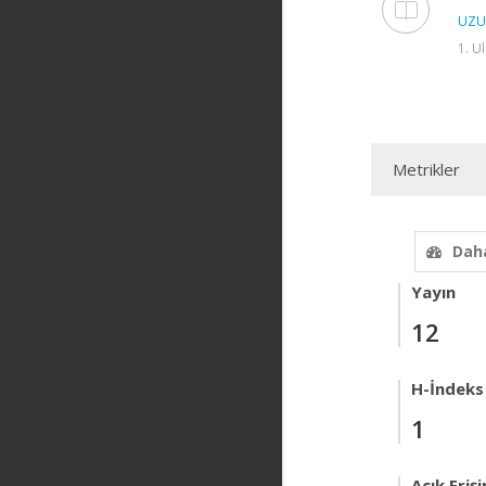
UZU
1. U
Metrikler
Daha
Yayın
12
H-İndeks
1
Açık Eriş