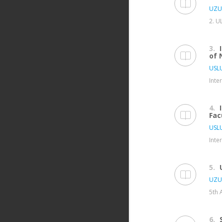
UZU
2. U
3.
of 
USL
Inte
4.
Fac
USL
Inte
5.
UZU
5th 
6.