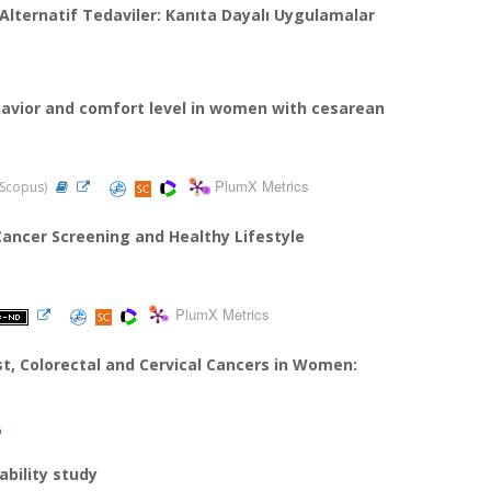
ternatif Tedaviler: Kanıta Dayalı Uygulamalar
havior and comfort level in women with cesarean
PlumX Metrics
, Scopus)
ancer Screening and Healthy Lifestyle
PlumX Metrics
t, Colorectal and Cervical Cancers in Women:
ability study