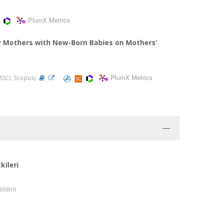
PlumX Metrics
 Mothers with New-Born Babies on Mothers’
PlumX Metrics
 SSCI, Scopus)
kileri
ildiri)