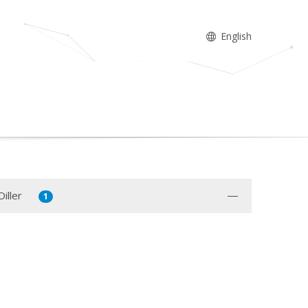
English
iller
1