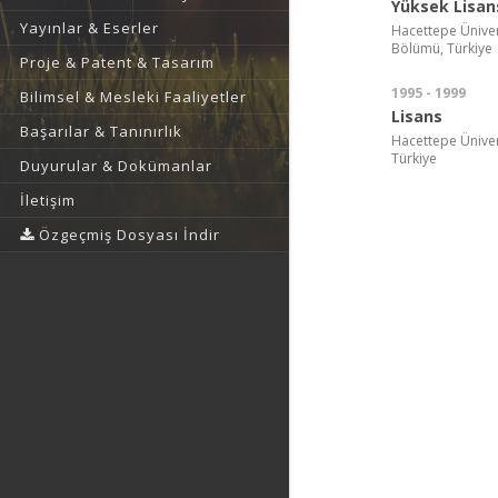
Yüksek Lisan
Yayınlar & Eserler
Hacettepe Ünivers
Bölümü, Türkiye
Proje & Patent & Tasarım
1995 - 1999
Bilimsel & Mesleki Faaliyetler
Lisans
Başarılar & Tanınırlık
Hacettepe Ünivers
Türkiye
Duyurular & Dokümanlar
İletişim
Özgeçmiş Dosyası İndir