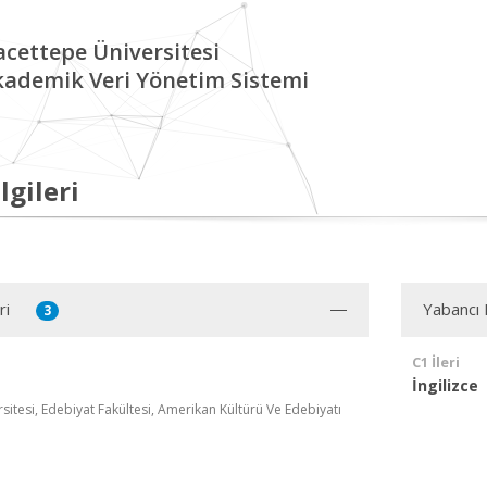
cettepe Üniversitesi
kademik Veri Yönetim Sistemi
lgileri
ri
Yabancı D
3
C1 İleri
İngilizce
itesi, Edebiyat Fakültesi, Amerikan Kültürü Ve Edebiyatı