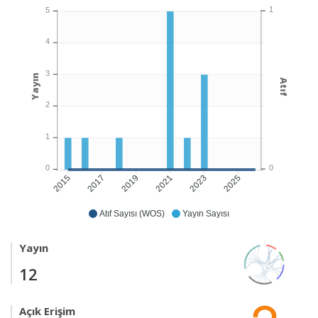
1
5
4
3
Yayın
Atıf
2
1
0
0
2017
2019
2021
2023
2025
2015
Atıf Sayısı (WOS)
Yayın Sayısı
Yayın
12
Açık Erişim