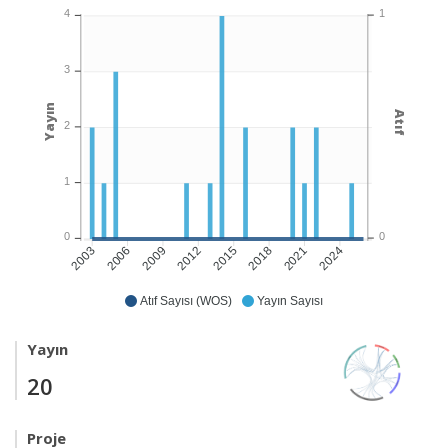
1
4
3
Yayın
Atıf
2
1
0
0
2006
2009
2012
2015
2018
2021
2024
2003
Atıf Sayısı (WOS)
Yayın Sayısı
Yayın
20
Proje