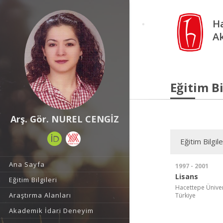
Ha
A
Eğitim Bi
Arş. Gör. NUREL CENGİZ
Eğitim Bilgile
Ana Sayfa
1997 - 2001
Lisans
Eğitim Bilgileri
Hacettepe Ünivers
Araştırma Alanları
Türkiye
Akademik İdari Deneyim