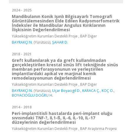
2024 - 2025
Mandibulanın Konik Işınlı Bilgisayarlı Tomografi
Görüntülemesinden Elde Edilen Radyomorfometrik
İndeksler ile Mandibular Angulus Kırıklarının
İlişkisinin Değerlendirilmesi
Yükseköğretim Kurumları Destekli Proje , BAP Diğer
BAYRAKÇI N.
(Yürütücü),
ŞAHAR D.
2018 - 2021
Greft kullanılarak ya da greft kullanılmadan
gerçekleştirilen krestal sinüs lift tekniğinde sinüs
membran perforasyonunun ve yerleştirilen
implantlardaki apikal ve marjinal kemik
remodelasyonunun değerlendirilmesi
Yükseköğretim Kurumları Destekli Proje , BAP Diğer
BAYRAKÇI N.
(Yürütücü),
Uçar Boyacıgil D.
,
KARACA Ç.
,
KOÇ O.
,
BOYACIOĞLU DOĞRU H.
2014 - 2018
Peri-implantitisli hastalarda peri-implant oluğu
sıvısındaki TNF-?, IL1-ß, IL-6, IL-10, IL-17
düzeylerinin değerlendirilmesi
Yükseköğretim Kurumları Destekli Proje , BAP Araştırma Projesi