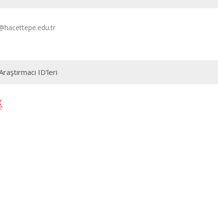
@hacettepe.edu.tr
Araştırmacı ID'leri