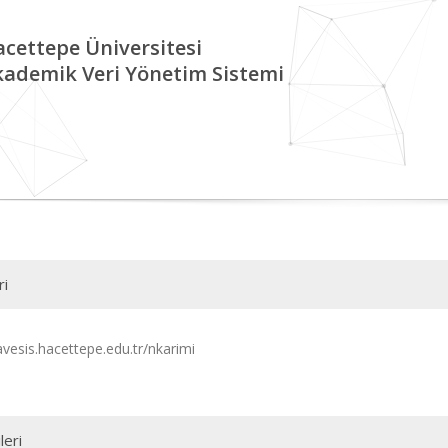
cettepe Üniversitesi
kademik Veri Yönetim Sistemi
ri
avesis.hacettepe.edu.tr/nkarimi
leri