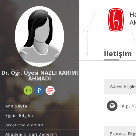
Ha
A
İletişim
Dr. Öğr. Üyesi NAZLI KARİMİ
AHMADİ
Adres Bilgile
https://
Ana Sayfa
Eğitim Bilgileri
Araştırma Alanları
E-posta Bilgi
Akademik İdari Deneyim