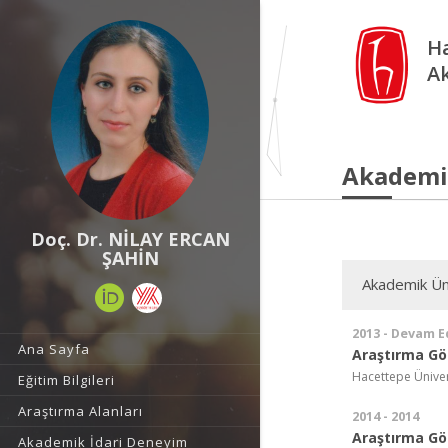
Ha
A
Akademi
Doç. Dr. NİLAY ERCAN
ŞAHİN
Akademik Ün
2013 - Devam E
Ana Sayfa
Araştırma Gör
Hacettepe Üniver
Eğitim Bilgileri
Araştırma Alanları
2014 - 2014
Araştırma Gör
Akademik İdari Deneyim