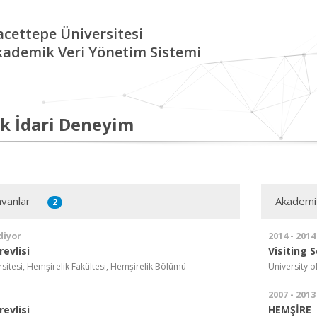
cettepe Üniversitesi
kademik Veri Yönetim Sistemi
k İdari Deneyim
vanlar
Akademi
2
diyor
2014 - 2014
evlisi
Visiting 
sitesi, Hemşirelik Fakültesi, Hemşirelik Bölümü
University o
2007 - 2013
evlisi
HEMŞİRE