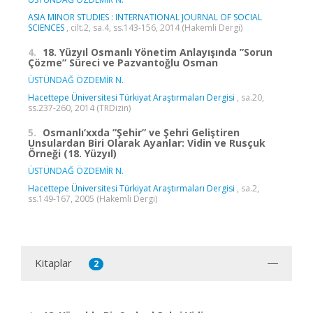
ASIA MINOR STUDIES : INTERNATIONAL JOURNAL OF SOCIAL
SCIENCES
, cilt.2, sa.4, ss.143-156, 2014 (Hakemli Dergi)
4.
18. Yüzyıl Osmanlı Yönetim Anlayışında ”Sorun
Çözme” Süreci ve Pazvantoğlu Osman
ÜSTÜNDAĞ ÖZDEMİR N.
Hacettepe Üniversitesi Türkiyat Araştırmaları Dergisi
, sa.20,
ss.237-260, 2014 (TRDizin)
5.
Osmanlı’xxda ”Şehir” ve Şehri Geliştiren
Unsulardan Biri Olarak Ayanlar: Vidin ve Rusçuk
Örneği (18. Yüzyıl)
ÜSTÜNDAĞ ÖZDEMİR N.
Hacettepe Üniversitesi Türkiyat Araştırmaları Dergisi
, sa.2,
ss.149-167, 2005 (Hakemli Dergi)
Kitaplar
2