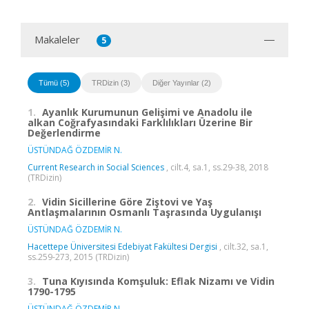
Makaleler
5
Tümü (5)
TRDizin (3)
Diğer Yayınlar (2)
1.
Ayanlık Kurumunun Gelişimi ve Anadolu ile
alkan Coğrafyasındaki Farklılıkları Üzerine Bir
Değerlendirme
ÜSTÜNDAĞ ÖZDEMİR N.
Current Research in Social Sciences
, cilt.4, sa.1, ss.29-38, 2018
(TRDizin)
2.
Vidin Sicillerine Göre Ziştovi ve Yaş
Antlaşmalarının Osmanlı Taşrasında Uygulanışı
ÜSTÜNDAĞ ÖZDEMİR N.
Hacettepe Üniversitesi Edebiyat Fakültesi Dergisi
, cilt.32, sa.1,
ss.259-273, 2015 (TRDizin)
3.
Tuna Kıyısında Komşuluk: Eflak Nizamı ve Vidin
1790-1795
ÜSTÜNDAĞ ÖZDEMİR N.