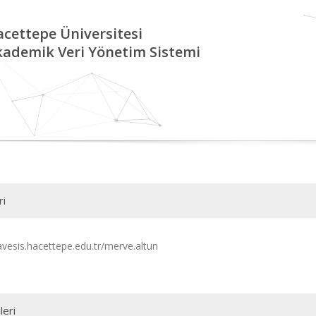
cettepe Üniversitesi
kademik Veri Yönetim Sistemi
ri
/avesis.hacettepe.edu.tr/merve.altun
leri