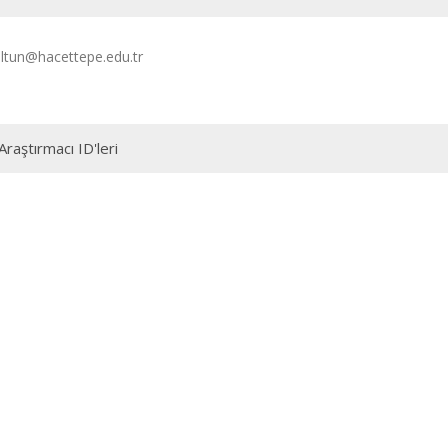
ltun@hacettepe.edu.tr
Araştırmacı ID'leri