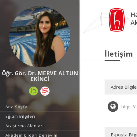
Ha
A
İletişim
Öğr. Gör. Dr. MERVE ALTUN
EKİNCİ
Adres Bilgile
https:/
Ana Sayfa
Eğitim Bilgileri
Araştırma Alanları
E-posta Bilgi
Akademik İdari Deneyim