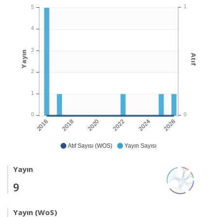
1
5
4
3
Yayın
Atıf
2
1
0
0
2018
2020
2022
2024
2026
2016
Atıf Sayısı (WOS)
Yayın Sayısı
Yayın
9
Yayın (WoS)