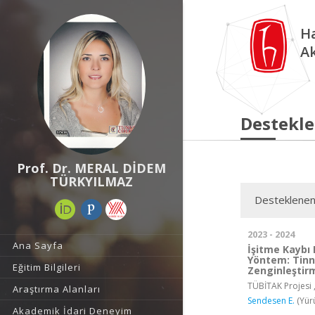
Ha
A
Destekle
Prof. Dr. MERAL DİDEM
TÜRKYILMAZ
Desteklenen
2023 - 2024
Ana Sayfa
İşitme Kaybı I
Yöntem: Tinni
Eğitim Bilgileri
Zenginleştir
TÜBİTAK Projesi 
Araştırma Alanları
Sendesen E.
(Yür
Akademik İdari Deneyim