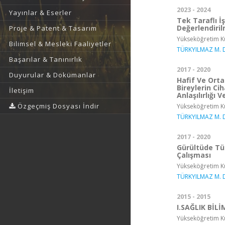
2023 - 2024
Yayınlar & Eserler
Tek Taraflı İ
Değerlendiri
Proje & Patent & Tasarım
Yükseköğretim Ku
Bilimsel & Mesleki Faaliyetler
TÜRKYILMAZ M. 
Başarılar & Tanınırlık
2017 - 2020
Duyurular & Dokümanlar
Hafif Ve Orta
Bireylerin Ci
İletişim
Anlaşılırlığı
Özgeçmiş Dosyası İndir
Yükseköğretim Ku
TÜRKYILMAZ M. 
2017 - 2020
Gürültüde Tü
Çalışması
Yükseköğretim Ku
TÜRKYILMAZ M. 
2015 - 2015
I.SAĞLIK BİL
Yükseköğretim Ku