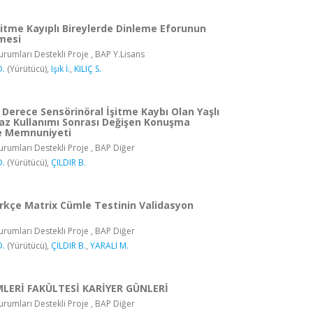
şitme Kayıplı Bireylerde Dinleme Eforunun
lmesi
rumları Destekli Proje , BAP Y.Lisans
D.
(Yürütücü),
Işık İ.
,
KILIÇ S.
 Derece Sensörinöral İşitme Kaybı Olan Yaşlı
haz Kullanımı Sonrası Değişen Konuşma
 Ve Memnuniyeti
rumları Destekli Proje , BAP Diğer
D.
(Yürütücü),
ÇILDIR B.
rkçe Matrix Cümle Testinin Validasyon
rumları Destekli Proje , BAP Diğer
D.
(Yürütücü),
ÇILDIR B.
,
YARALI M.
İMLERİ FAKÜLTESİ KARİYER GÜNLERİ
rumları Destekli Proje , BAP Diğer