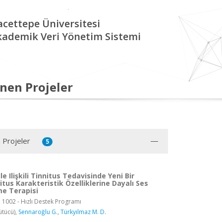
cettepe Üniversitesi
kademik Veri Yönetim Sistemi
nen Projeler
 Projeler
5
le Ilişkili Tinnitus Tedavisinde Yeni Bir
tus Karakteristik Özelliklerine Dayalı Ses
me Terapisi
, 1002 - Hızlı Destek Programı
ütücü),
Sennaroğlu G.
,
Türkyılmaz M. D.