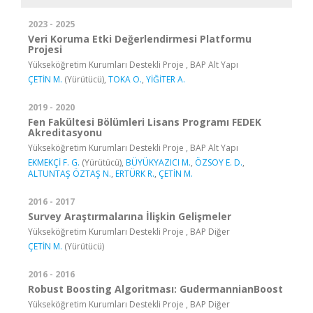
2023 - 2025
Veri Koruma Etki Değerlendirmesi Platformu
Projesi
Yükseköğretim Kurumları Destekli Proje , BAP Alt Yapı
ÇETİN M.
(Yürütücü),
TOKA O.
,
YİĞİTER A.
2019 - 2020
Fen Fakültesi Bölümleri Lisans Programı FEDEK
Akreditasyonu
Yükseköğretim Kurumları Destekli Proje , BAP Alt Yapı
EKMEKÇİ F. G.
(Yürütücü),
BÜYÜKYAZICI M.
,
ÖZSOY E. D.
,
ALTUNTAŞ ÖZTAŞ N.
,
ERTÜRK R.
,
ÇETİN M.
2016 - 2017
Survey Araştırmalarına İlişkin Gelişmeler
Yükseköğretim Kurumları Destekli Proje , BAP Diğer
ÇETİN M.
(Yürütücü)
2016 - 2016
Robust Boosting Algoritması: GudermannianBoost
Yükseköğretim Kurumları Destekli Proje , BAP Diğer