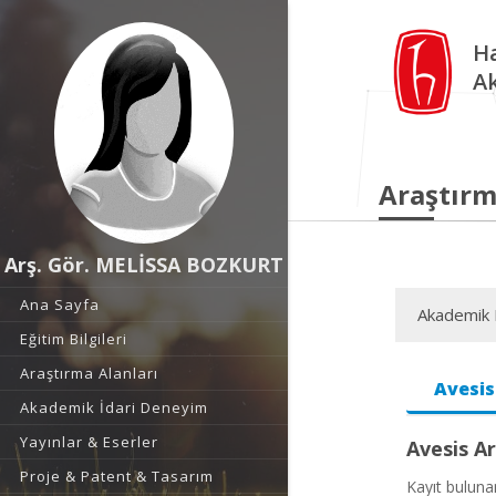
Ha
A
Araştırm
Arş. Gör. MELİSSA BOZKURT
Ana Sayfa
Akademik F
Eğitim Bilgileri
Araştırma Alanları
Avesis
Akademik İdari Deneyim
Yayınlar & Eserler
Avesis Ar
Proje & Patent & Tasarım
Kayıt bulun