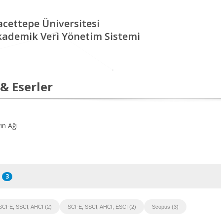
cettepe Üniversitesi
kademik Veri Yönetim Sistemi
 & Eserler
ın Ağı
3
SCI-E, SSCI, AHCI (2)
SCI-E, SSCI, AHCI, ESCI (2)
Scopus (3)