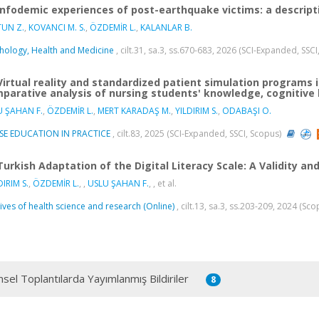
Infodemic experiences of post-earthquake victims: a descripti
TUN Z.
,
KOVANCI M. S.
,
ÖZDEMİR L.
,
KALANLAR B.
hology, Health and Medicine
, cilt.31, sa.3, ss.670-683, 2026 (SCI-Expanded, SSC
Virtual reality and standardized patient simulation programs
parative analysis of nursing students' knowledge, cognitive 
U ŞAHAN F.
,
ÖZDEMİR L.
,
MERT KARADAŞ M.
,
YILDIRIM S.
,
ODABAŞI O.
SE EDUCATION IN PRACTICE
, cilt.83, 2025 (SCI-Expanded, SSCI, Scopus)
Turkish Adaptation of the Digital Literacy Scale: A Validity and
DIRIM S.
,
ÖZDEMİR L.
,
,
USLU ŞAHAN F.
,
, et al.
ives of health science and research (Online)
, cilt.13, sa.3, ss.203-209, 2024 (Sc
msel Toplantılarda Yayımlanmış Bildiriler
8