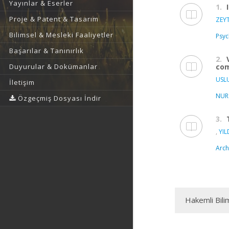
Yayınlar & Eserler
1.
Proje & Patent & Tasarım
ZEY
Bilimsel & Mesleki Faaliyetler
Psyc
Başarılar & Tanınırlık
2.
com
Duyurular & Dokümanlar
USL
İletişim
NUR
Özgeçmiş Dosyası İndir
3.
,
YIL
Arch
Hakemli Bili