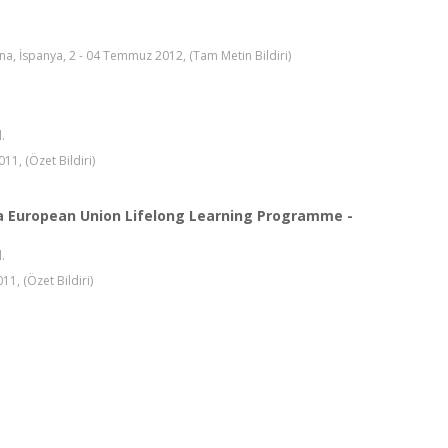
a, İspanya, 2 - 04 Temmuz 2012, (Tam Metin Bildiri)
l.
1, (Özet Bildiri)
n a European Union Lifelong Learning Programme -
l.
1, (Özet Bildiri)