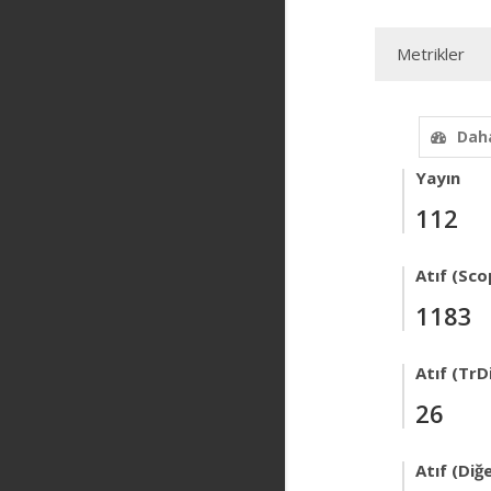
Metrikler
Daha
Yayın
112
Atıf (Sco
1183
Atıf (TrD
26
Atıf (Diğ