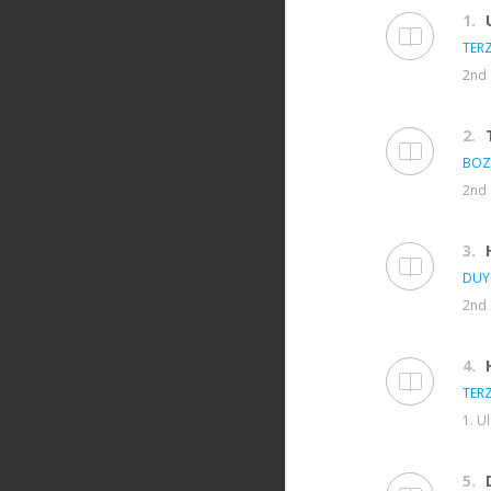
1.
TERZ
2nd 
2.
BOZ
2nd 
3.
DUY
2nd 
4.
TERZ
1. U
5.