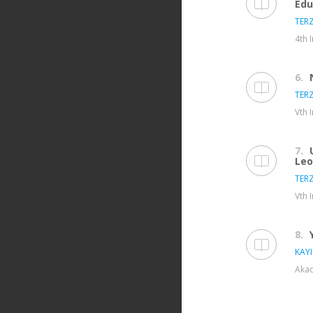
Edu
TERZ
4th 
6.
TERZ
Vth 
7.
Leo
TERZ
Vth 
8.
KAY
Akad