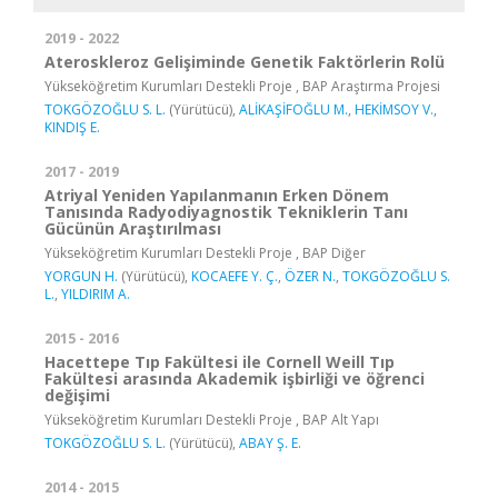
2019 - 2022
Ateroskleroz Gelişiminde Genetik Faktörlerin Rolü
Yükseköğretim Kurumları Destekli Proje , BAP Araştırma Projesi
TOKGÖZOĞLU S. L.
(Yürütücü),
ALİKAŞİFOĞLU M.
,
HEKİMSOY V.
,
KINDIŞ E.
2017 - 2019
Atriyal Yeniden Yapılanmanın Erken Dönem
Tanısında Radyodiyagnostik Tekniklerin Tanı
Gücünün Araştırılması
Yükseköğretim Kurumları Destekli Proje , BAP Diğer
YORGUN H.
(Yürütücü),
KOCAEFE Y. Ç.
,
ÖZER N.
,
TOKGÖZOĞLU S.
L.
,
YILDIRIM A.
2015 - 2016
Hacettepe Tıp Fakültesi ile Cornell Weill Tıp
Fakültesi arasında Akademik işbirliği ve öğrenci
değişimi
Yükseköğretim Kurumları Destekli Proje , BAP Alt Yapı
TOKGÖZOĞLU S. L.
(Yürütücü),
ABAY Ş. E.
2014 - 2015