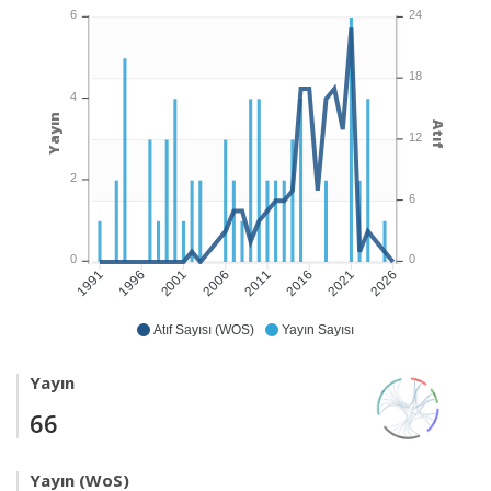
6
24
18
4
Yayın
Atıf
12
2
6
0
0
1996
2001
2006
2011
2016
2021
2026
1991
Atıf Sayısı (WOS)
Yayın Sayısı
Yayın
66
Yayın (WoS)