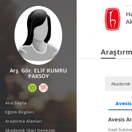
Ha
A
Araştırm
Arş. Gör. ELİF KUMRU
PAKSOY
Akademik F
Ana Sayfa
Avesis
Eğitim Bilgileri
Avesis Ar
Araştırma Alanları
Kayıt bulun
Akademik İdari Deneyim