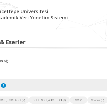
cettepe Üniversitesi
kademik Veri Yönetim Sistemi
 & Eserler
ın Ağı
8
SCI-E, SSCI, AHCI (7)
SCI-E, SSCI, AHCI, ESCI (8)
ESCI (1)
Scopus (8)