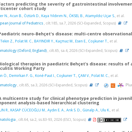
Factors predicting the severity of gastrointestinal involvement
ticenter cohort study
er N.
,
Acun B.
,
Öztürk D.
,
Kaya Yıldırım N.
,
ÖKSEL B.
,
Atamyıldız Uçar S.
, et al.
pean Journal of Pediatrics
, cilt.185, sa.7, 2026 (SCI-Expanded, Scopus)
Paediatric neuro-Behçet's disease: multi-centre observationa
 Tekin Z.
,
Polat M. C.
,
BAYINDIR Y.
,
Kaçmaz M.
,
Esen E.
,
Coşkuner T.
, et al.
matology (Oxford, England)
, cilt.65, sa.4, 2026 (SCI-Expanded, Scopus)
Biological therapies in paediatric Behçet’s disease: results of
culitis Working Party
n Ö.
,
Demirkan F. G.
,
Koné-Paut I.
,
Coşkuner T.
,
ÇAM V.
,
Polat M. C.
, et al.
Plu
umatology
, cilt.65, sa.3, 2026 (SCI-Expanded, Scopus)
A multicentre study for clinical phenotype prediction in juven
ponent analysis-based hierarchical clustering
UN R.
,
KASAP CÜCEOĞLU M.
,
Aydın E. A.
,
Arık S. D.
,
Günalp A.
,
Ulu K.
, et al.
matologia
, cilt.64, sa.2, ss.83-93, 2026 (ESCI, Scopus)