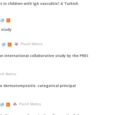
 in children with IgA vasculitis? A Turkish
l study
PlumX Metrics
 an international collaborative study by the PRES
mX Metrics
ile dermatomyositis: categorical principal
PlumX Metrics