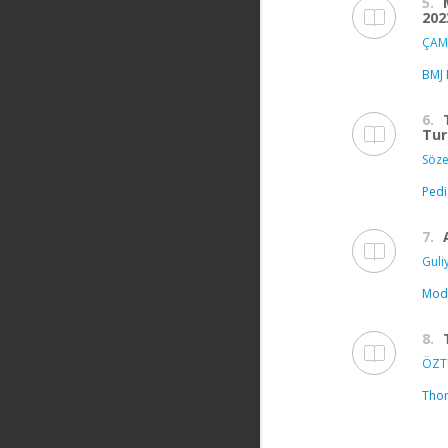
5.
202
ÇAM 
BMJ 
6.
Tur
Söze
Pedi
7.
Guli
Mod
8.
ÖZT
Thor