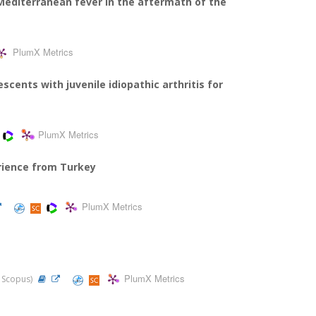
 Mediterranean fever in the aftermath of the
PlumX Metrics
cents with juvenile idiopathic arthritis for
PlumX Metrics
erience from Turkey
PlumX Metrics
PlumX Metrics
, Scopus)