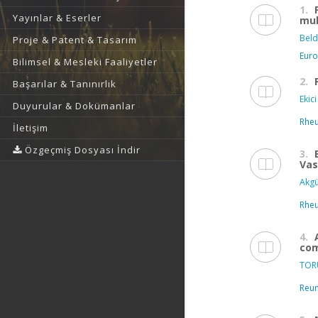
1.
Yayınlar & Eserler
mul
Beld
Proje & Patent & Tasarım
Euro
Bilimsel & Mesleki Faaliyetler
2.
Başarılar & Tanınırlık
Ekici
Duyurular & Dokümanlar
Rheu
İletişim
Özgeçmiş Dosyası İndir
3.
Vas
Akgü
Rhe
4.
com
TOR
Reu