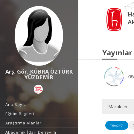
Ha
A
Yayınlar
Arş. Gör. KÜBRA ÖZTÜRK
Yay
YÜZDEMİR
Ana Sayfa
Makaleler
Eğitim Bilgileri
Araştırma Alanları
Tümü (8)
Akademik İdari Deneyim