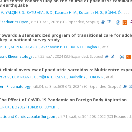
Multicentre cohort study on the course of paediatric familial
3 earthquake
V.
,
YALÇIN S. S.
,
BATU AKAL E. D.
,
Kacmaz H. M.
,
Kocamaz N. G.
,
GÜNAL Ö.
, et al.
Paediatrics Open
, cilt.10, sa.1, 2026 (SCI-Expanded, Scopus)
Towards a standardized program of transitional care for adoles
key: a national survey study
ri B.
,
ŞAHİN N.
,
AÇARI C.
,
Avar Aydın P. O.
,
BABA Ö.
,
Bağlan E.
, et al.
atric Rheumatology
, cilt.22, sa.1, 2024 (SCI-Expanded, Scopus)
A clinical overview of paediatric sarcoidosis: Multicentre exp
yeva V.
,
DEMİRKAN F. G.
,
Yiǧit R. E.
,
ESEN E.
,
Baylndlr Y.
,
TORUN R.
, et al.
ern Rheumatology
, cilt.34, sa.3, ss.639-645, 2024 (SCI-Expanded, Scopus)
The Effect of CoVID-19 Pandemic on Foreign Body Aspiration
ÜRK K.
,
BOYBEYİ TÜRER Ö.
,
SOYER T.
acic and Cardiovascular Surgeon
, cilt.71, sa.6, ss.504-508, 2022 (SCI-Expanded