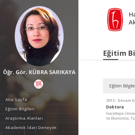
Ha
A
Eğitim Bi
Öğr. Gör. KÜBRA SARIKAYA
Eğitim Bilgile
Ana Sayfa
2013 - Devam E
Doktora
Eğitim Bilgileri
Hacettepe Ünivers
Araştırma Alanları
Ve Ekonomisi, Tü
Akademik İdari Deneyim