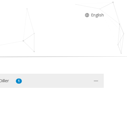
English
iller
1