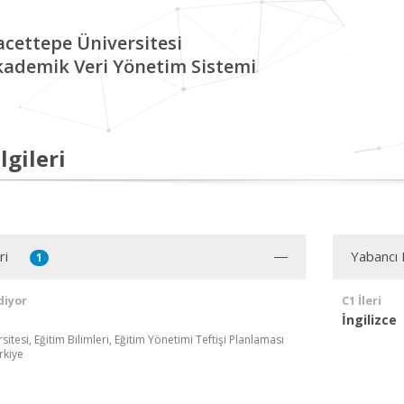
cettepe Üniversitesi
kademik Veri Yönetim Sistemi
lgileri
ri
Yabancı D
1
diyor
C1 İleri
İngilizce
itesi, Eğitim Bilimleri, Eğitim Yönetimi Teftişi Planlaması
rkiye