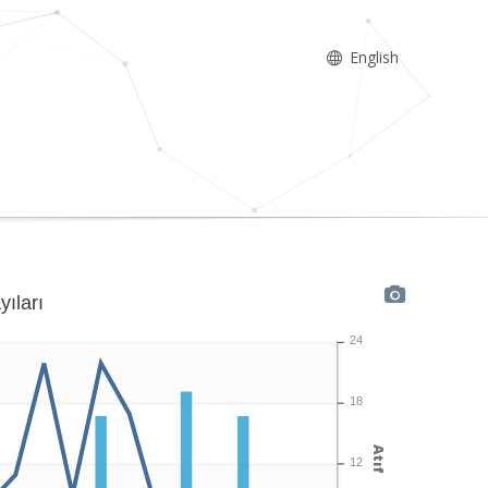
English
yıları
24
18
Atıf
12