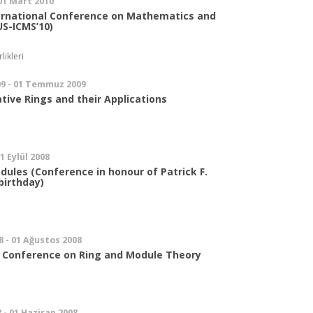
 01 Mart 2010
ternational Conference on Mathematics and
US-ICMS’10)
likleri
9 - 01 Temmuz 2009
ve Rings and their Applications
01 Eylül 2008
dules (Conference in honour of Patrick F.
birthday)
8 - 01 Ağustos 2008
l Conference on Ring and Module Theory
 - 01 Haziran 2008