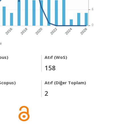
6
0
2016
2018
2020
2022
2024
2026
ı
pus)
Atıf (WoS)
158
Scopus)
Atıf (Diğer Toplam)
2