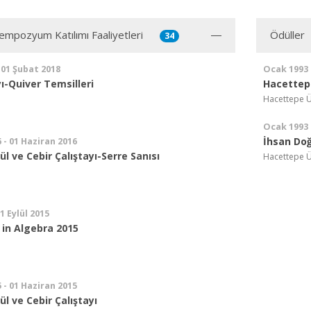
mpozyum Katılımı Faaliyetleri
Ödüller
34
 01 Şubat 2018
Ocak 1993
yı-Quiver Temsilleri
Hacettepe
Hacettepe Ü
Ocak 1993
İhsan Do
 - 01 Haziran 2016
ül ve Cebir Çalıştayı-Serre Sanısı
Hacettepe Ü
01 Eylül 2015
in Algebra 2015
 - 01 Haziran 2015
ül ve Cebir Çalıştayı