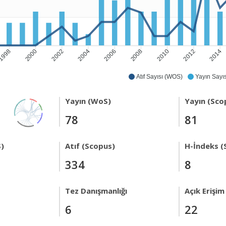
1998
2000
2002
2004
2006
2008
2010
2012
2014
Atıf Sayısı (WOS)
Yayın Sayıs
Yayın (WoS)
Yayın (Sco
78
81
)
Atıf (Scopus)
H-İndeks (
334
8
Tez Danışmanlığı
Açık Erişim
6
22