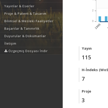
Yayınlar & Eserler
2
Proje & Patent & Tasarım
Bilimsel & Mesleki Faaliyetler
0
1996
Başarılar & Tanınırlık
Duyurular & Dokümanlar
İletişim
Yayın
Özgeçmiş Dosyası İndir
115
H-İndeks (WoS
7
Proje
3