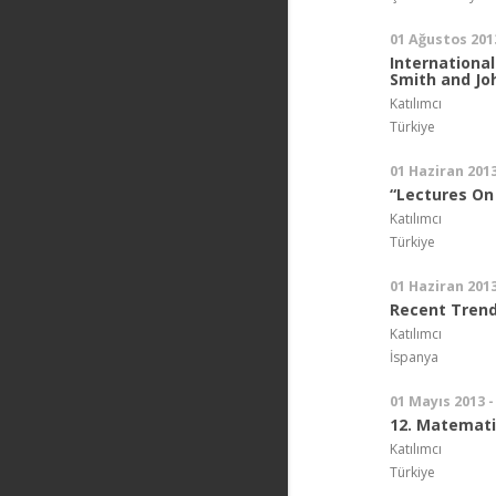
01 Ağustos 201
Internationa
Smith and Joh
Katılımcı
Türkiye
01 Haziran 2013
“Lectures On 
Katılımcı
Türkiye
01 Haziran 2013
Recent Trend
Katılımcı
İspanya
01 Mayıs 2013 -
12. Matemat
Katılımcı
Türkiye