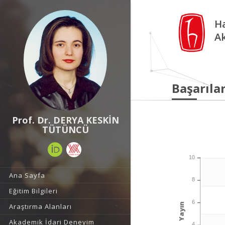
Ha
A
Başarılar
Prof. Dr. DERYA KESKİN
TÜTÜNCÜ
10
Ana Sayfa
8
Eğitim Bilgileri
6
Yayın
Araştırma Alanları
Akademik İdari Deneyim
4