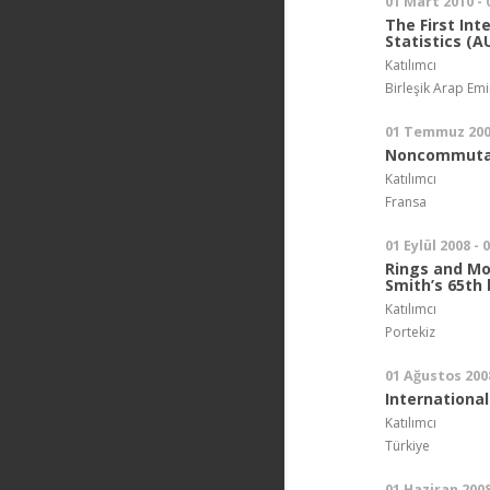
01 Mart 2010 -
The First In
Statistics (A
Katılımcı
Birleşik Arap Emir
01 Temmuz 200
Noncommutati
Katılımcı
Fransa
01 Eylül 2008 - 
Rings and Mo
Smith’s 65th 
Katılımcı
Portekiz
01 Ağustos 200
Internationa
Katılımcı
Türkiye
01 Haziran 2008