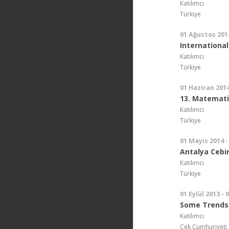
Katılımcı
Türkiye
01 Ağustos 201
Internationa
Katılımcı
Türkiye
01 Haziran 2014
13. Matemat
Katılımcı
Türkiye
01 Mayıs 2014 -
Antalya Cebir
Katılımcı
Türkiye
01 Eylül 2013 - 
Some Trends 
Katılımcı
Çek Cumhuriyeti