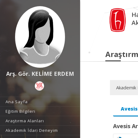
Ha
A
Araştırm
Arş. Gör. KELİME ERDEM
Akademik F
Ana Sayfa
Avesis
Eğitim Bilgileri
Araştırma Alanları
Avesis Ar
Akademik İdari Deneyim