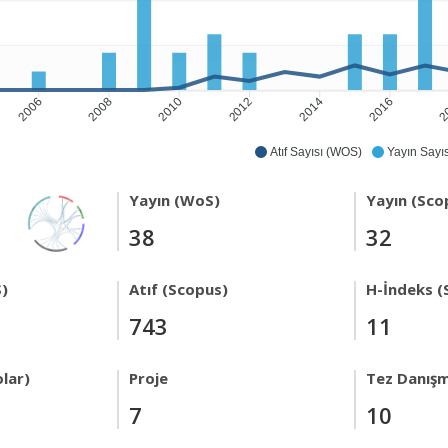
2006
2008
2010
2012
2014
2016
2
Atıf Sayısı (WOS)
Yayın Sayıs
Yayın (WoS)
Yayın (Sco
38
32
)
Atıf (Scopus)
H-İndeks (
743
11
lar)
Proje
Tez Danışm
7
10