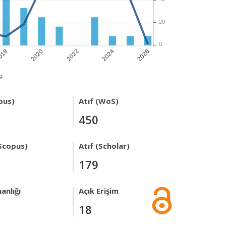
20
0
018
2020
2022
2024
2026
ı
pus)
Atıf (WoS)
450
Scopus)
Atıf (Scholar)
179
anlığı
Açık Erişim
18