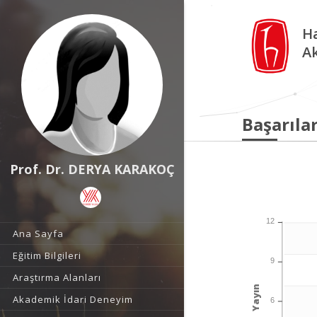
Ha
A
Başarılar
Prof. Dr. DERYA KARAKOÇ
12
Ana Sayfa
Eğitim Bilgileri
9
Araştırma Alanları
Yayın
Akademik İdari Deneyim
6