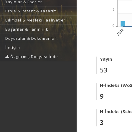
Yayınlar & Eserler
3
Proje & Patent & Tasarım
Bilimsel & Mesleki Faaliyetler
0
Başarılar & Tanınırlık
2004
Duyurular & Dokümanlar
İletişim
Özgeçmiş Dosyası İndir
Yayın
53
H-İndeks (WoS
9
H-İndeks (Scho
3