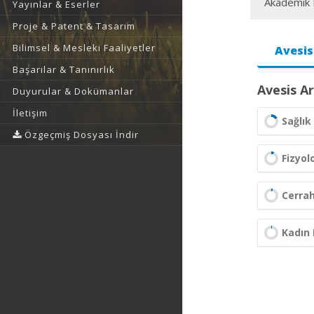
Akademik F
Yayınlar & Eserler
Proje & Patent & Tasarım
Bilimsel & Mesleki Faaliyetler
Avesis
Başarılar & Tanınırlık
Avesis Ar
Duyurular & Dokümanlar
İletişim
Sağlık 
Özgeçmiş Dosyası İndir
Fizyolo
Cerrah
Kadın 