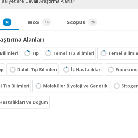
aaliyetlere Dayalı Araştırma Alanları
WoS
Scopus
16
14
26
aştırma Alanları
Bilimleri
Tıp
Temel Tıp Bilimleri
Temel Bilimle
ji
Dahili Tıp Bilimleri
İç Hastalıkları
Endokrino
i Tıp Bilimleri
Moleküler Biyoloji ve Genetik
Sitoge
Hastalıkları ve Doğum