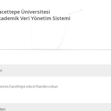
cettepe Üniversitesi
kademik Veri Yönetim Sistemi
ri
/avesis.hacettepe.edu.tr/handecoskun
leri