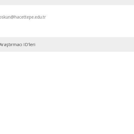
skun@hacettepe.edu.tr
Araştırmacı ID'leri