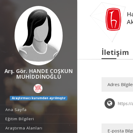
Ha
A
İletişim
Arş. Gör. HANDE COŞKUN
MUHİDDİNOĞLU
Adres Bilgile
Araştırmacı kurumdan ayrılmıştır
https:/
Ana Sayfa
Eğitim Bilgileri
Araştırma Alanları
E-posta Bilgi