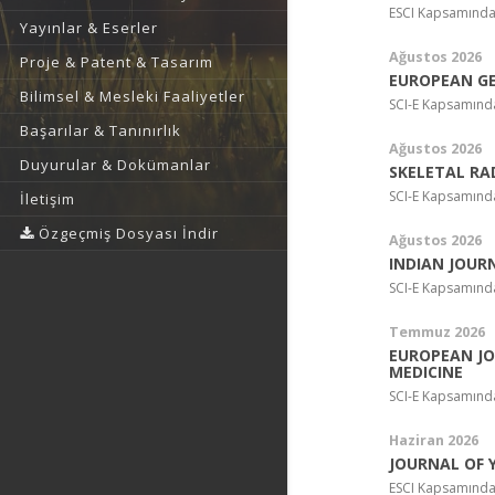
ESCI Kapsamında
Yayınlar & Eserler
Ağustos 2026
Proje & Patent & Tasarım
EUROPEAN GE
Bilimsel & Mesleki Faaliyetler
SCI-E Kapsamında
Başarılar & Tanınırlık
Ağustos 2026
Duyurular & Dokümanlar
SKELETAL RA
SCI-E Kapsamında
İletişim
Özgeçmiş Dosyası İndir
Ağustos 2026
INDIAN JOUR
SCI-E Kapsamında
Temmuz 2026
EUROPEAN JO
MEDICINE
SCI-E Kapsamında
Haziran 2026
JOURNAL OF 
ESCI Kapsamında