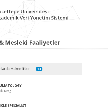
cettepe Üniversitesi
kademik Veri Yönetim Sistemi
 & Mesleki Faaliyetler
ınlarda Hakemlikler
14
HEUMATOLOGY
ki Dergi
KLE SPECIALIST