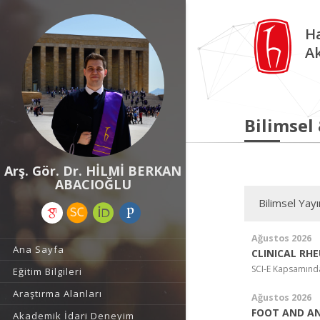
Ha
A
Bilimsel
Arş. Gör. Dr. HİLMİ BERKAN
ABACIOĞLU
Bilimsel Yay
Ağustos 2026
Ana Sayfa
CLINICAL R
SCI-E Kapsamında
Eğitim Bilgileri
Araştırma Alanları
Ağustos 2026
FOOT AND AN
Akademik İdari Deneyim