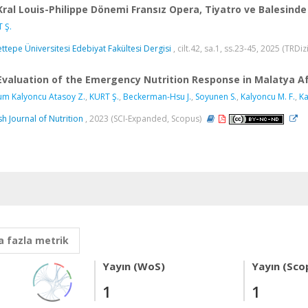
Kral Louis-Philippe Dönemi Fransız Opera, Tiyatro ve Balesind
 Ş.
ttepe Üniversitesi Edebiyat Fakültesi Dergisi
, cilt.42, sa.1, ss.23-45, 2025 (TRDiz
Evaluation of the Emergency Nutrition Response in Malatya A
m Kalyoncu Atasoy Z.
,
KURT Ş.
,
Beckerman-Hsu J.
,
Soyunen S.
,
Kalyoncu M. F.
,
Ka
ish Journal of Nutrition
, 2023 (SCI-Expanded, Scopus)
 fazla metrik
Yayın (WoS)
Yayın (Sco
1
1