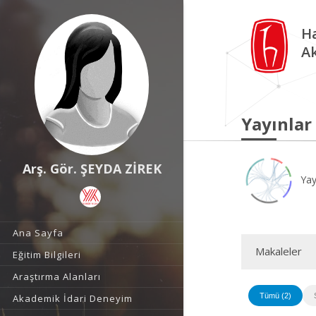
Ha
A
Yayınlar
Arş. Gör. ŞEYDA ZİREK
Yay
Ana Sayfa
Makaleler
Eğitim Bilgileri
Araştırma Alanları
Tümü (2)
Akademik İdari Deneyim