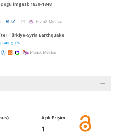
e Doğu İmgesi: 1830-1848
PlumX Metrics
in)
fter Türkiye-Syria Earthquake
ptanoglu A.
PlumX Metrics
pus)
Açık Erişim
1