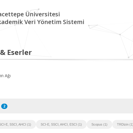
cettepe Üniversitesi
kademik Veri Yönetim Sistemi
 & Eserler
ın Ağı
2
SCI-E, SSCI, AHCI (1)
SCI-E, SSCI, AHCI, ESCI (1)
Scopus (1)
TRDizin (1