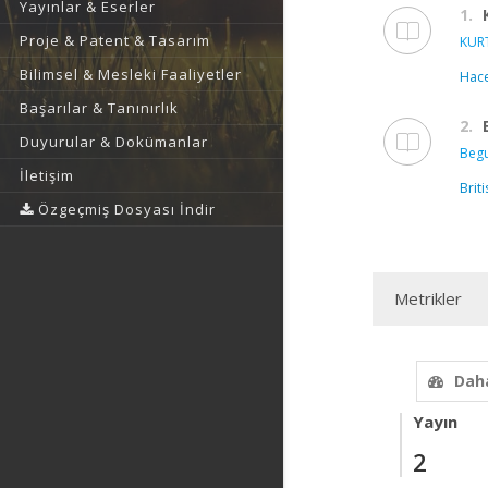
Yayınlar & Eserler
1.
Proje & Patent & Tasarım
KURT
Bilimsel & Mesleki Faaliyetler
Hace
Başarılar & Tanınırlık
2.
Duyurular & Dokümanlar
Begu
İletişim
Brit
Özgeçmiş Dosyası İndir
Metrikler
Daha
Yayın
2