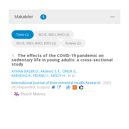
Makaleler
1
Tümü (1)
SCI-E, SSCI, AHCI (1)
SCI-E, SSCI, AHCI, ESCI (1)
Scopus (1)
1.
The effects of the COVID-19 pandemic on
sedentary life in young adults: a cross-sectional
study
AYHAN BAŞER D.
,
Akdeniz S. E.
,
ONUR G.
,
KARADAĞ K.
,
FİDANCI İ.
,
AKSOY H.
, et al.
International Journal of Environmental Health Research
, 2023
(SCI-Expanded, Scopus)
PlumX Metrics