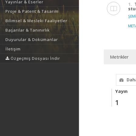
Yayınlar & Eserler
1.
stu
Proje & Patent & Tasarım
ŞEMİ
Bilimsel & Mesleki Faaliyetler
MET
Başarılar & Tanınırlık
Duyurular & Dokümanlar
İletişim
Metrikler
Özgeçmiş Dosyası İndir
Daha
Yayın
1