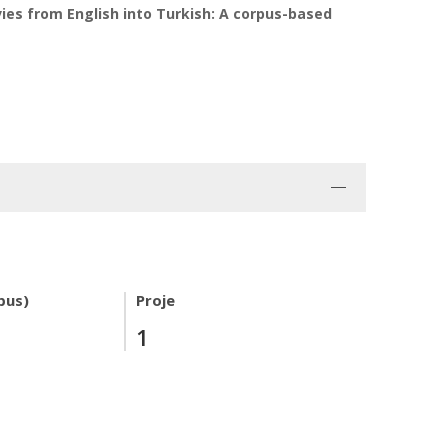
ies from English into Turkish: A corpus-based
pus)
Proje
1