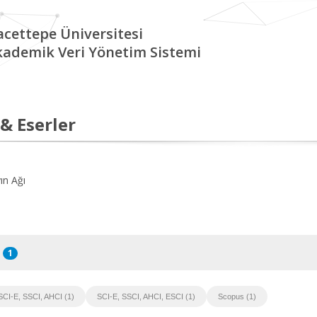
cettepe Üniversitesi
kademik Veri Yönetim Sistemi
 & Eserler
ın Ağı
1
SCI-E, SSCI, AHCI (1)
SCI-E, SSCI, AHCI, ESCI (1)
Scopus (1)