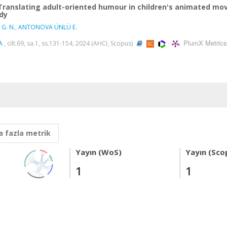
Translating adult-oriented humour in children's animated mov
dy
 G. N.
,
ANTONOVA ÜNLÜ E.
PlumX Metrics
A
, cilt.69, sa.1, ss.131-154, 2024 (AHCI, Scopus)
 fazla metrik
Yayın (WoS)
Yayın (Sco
1
1