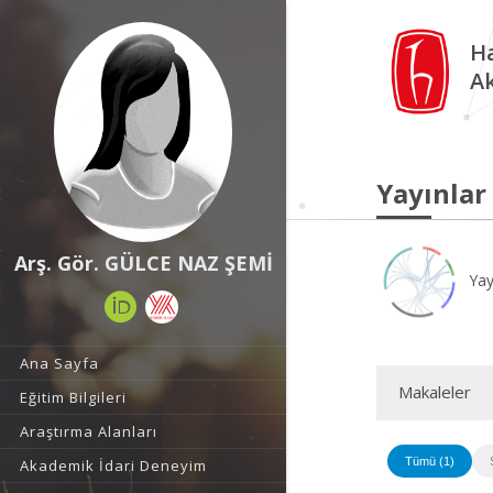
Ha
A
Yayınlar
Arş. Gör. GÜLCE NAZ ŞEMİ
Yay
Ana Sayfa
Makaleler
Eğitim Bilgileri
Araştırma Alanları
Tümü (1)
Akademik İdari Deneyim