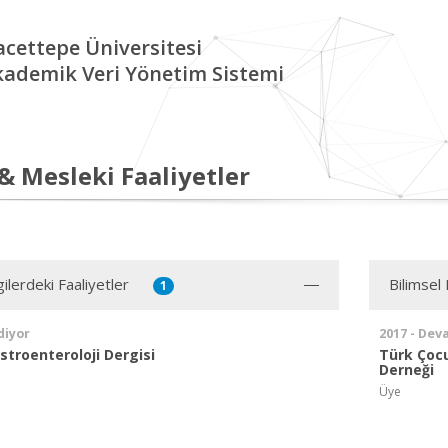
cettepe Üniversitesi
kademik Veri Yönetim Sistemi
 & Mesleki Faaliyetler
ilerdeki Faaliyetler
Bilimsel 
1
diyor
2017 - Dev
troenteroloji Dergisi
Türk Çocu
Derneği
Üye