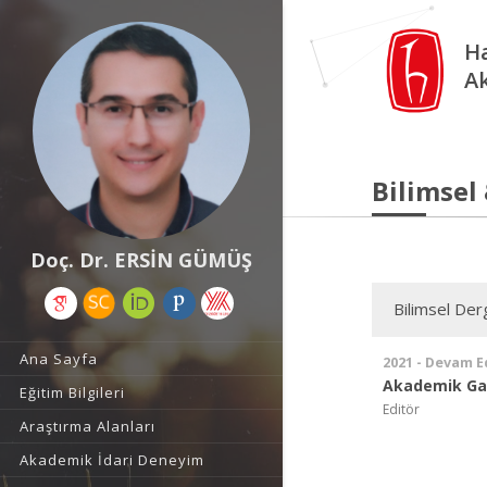
Ha
A
Bilimsel
Doç. Dr. ERSİN GÜMÜŞ
Bilimsel Derg
Ana Sayfa
2021 - Devam E
Akademik Gas
Eğitim Bilgileri
Editör
Araştırma Alanları
Akademik İdari Deneyim