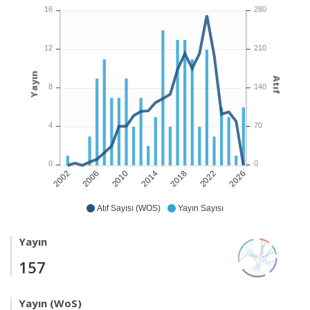
16
280
12
210
Yayın
Atıf
8
140
4
70
0
0
2006
2010
2018
2022
2002
2014
2026
Atıf Sayısı (WOS)
Yayın Sayısı
Yayın
157
Yayın (WoS)