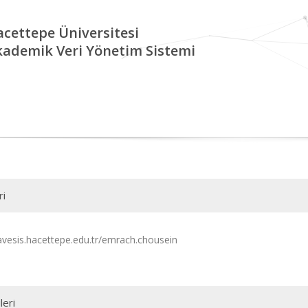
cettepe Üniversitesi
kademik Veri Yönetim Sistemi
ri
/avesis.hacettepe.edu.tr/emrach.chousein
leri