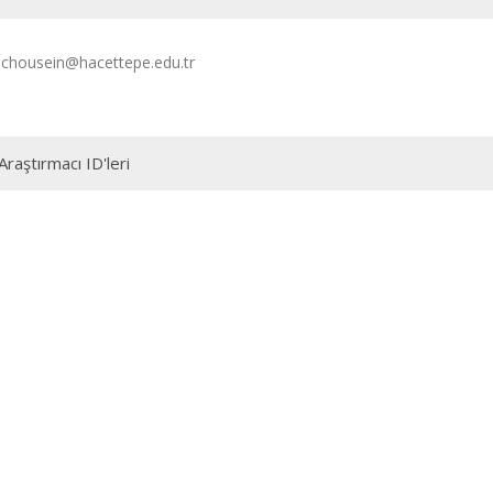
chousein@hacettepe.edu.tr
Araştırmacı ID'leri