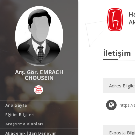
Ha
A
İletişim
Arş. Gör. EMRACH
CHOUSEIN
Adres Bilgile
https:/
Ana Sayfa
Eğitim Bilgileri
Araştırma Alanları
E-posta Bilgi
Akademik İdari Deneyim