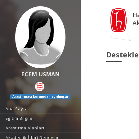
Ha
A
Destekle
ECEM USMAN
Araştırmacı kurumdan ayrılmıştır
Ana Sayfa
Eğitim Bilgileri
Araştırma Alanları
Akademik İdari Deneyim