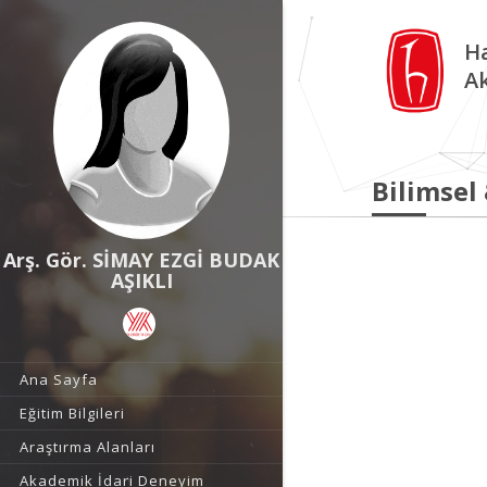
Ha
A
Bilimsel
Arş. Gör. SİMAY EZGİ BUDAK
AŞIKLI
Ana Sayfa
Eğitim Bilgileri
Araştırma Alanları
Akademik İdari Deneyim