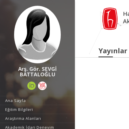
Ha
A
Yayınlar
Arş. Gör. SEVGİ
BATTALOĞLU
Ana Sayfa
Eğitim Bilgileri
Araştırma Alanları
Akademik İdari Deneyim