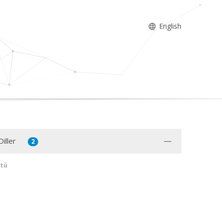
English
iller
2
stü