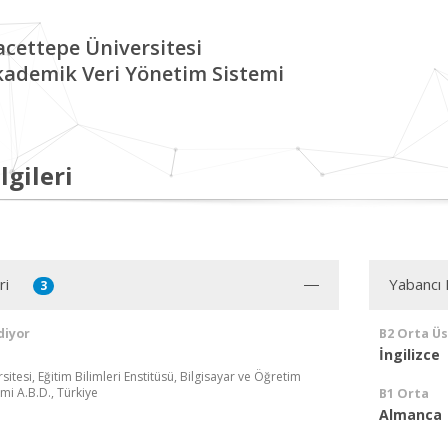
cettepe Üniversitesi
kademik Veri Yönetim Sistemi
lgileri
ri
Yabancı D
3
diyor
B2 Orta Ü
İngilizce
itesi, Eğitim Bilimleri Enstitüsü, Bilgisayar ve Öğretim
imi A.B.D., Türkiye
B1 Orta
Almanca