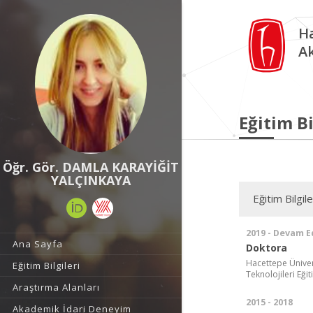
Ha
A
Eğitim Bi
Öğr. Gör. DAMLA KARAYİĞİT
YALÇINKAYA
Eğitim Bilgile
2019 - Devam E
Ana Sayfa
Doktora
Hacettepe Ünivers
Eğitim Bilgileri
Teknolojileri Eğit
Araştırma Alanları
2015 - 2018
Akademik İdari Deneyim