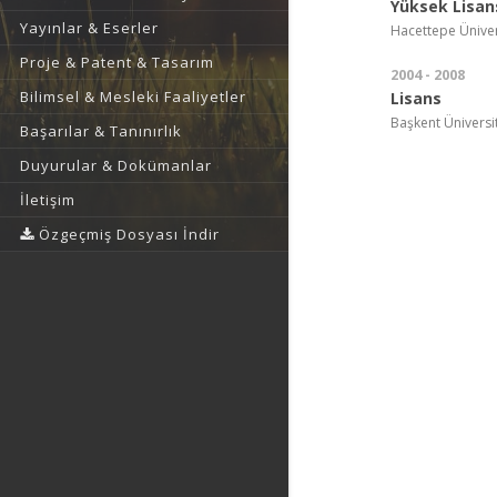
Yüksek Lisan
Yayınlar & Eserler
Hacettepe Üniversi
Proje & Patent & Tasarım
2004 - 2008
Bilimsel & Mesleki Faaliyetler
Lisans
Başkent Üniversit
Başarılar & Tanınırlık
Duyurular & Dokümanlar
İletişim
Özgeçmiş Dosyası İndir